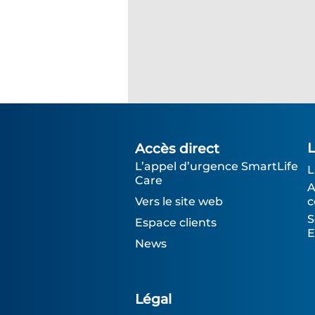
Accès direct
L’appel d’urgence SmartLife
L
Care
A
Vers le site web
c
S
Espace clients
E
News
Légal