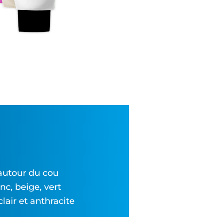
autour du cou
c, beige, vert
clair et anthracite