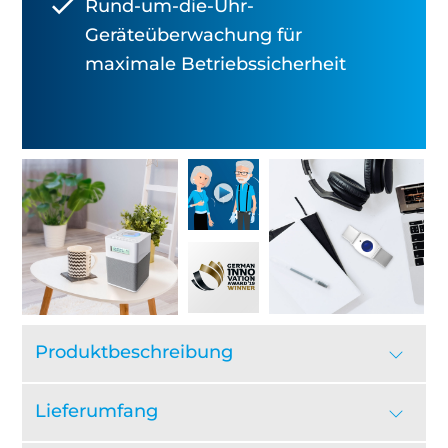
Rund-um-die-Uhr-
Geräteüberwachung für
maximale Betriebssicherheit
Produktbeschreibung
Lieferumfang