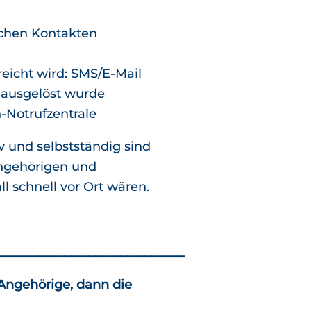
ichen Kontakten
reicht wird: SMS/E-Mail
m ausgelöst wurde
-Notrufzentrale
iv und selbstständig sind
ngehörigen und
l schnell vor Ort wären.
__________________________________________________
Angehörige, dann die