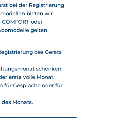
rst bei der Registrierung
omodellen bieten wir
IC, COMFORT oder
Abomodelle gelten
Registrierung des Geräts
altungsmonat schenken
der erste volle Monat.
en für Gespräche oder für
 des Monats.
__________________________________________________