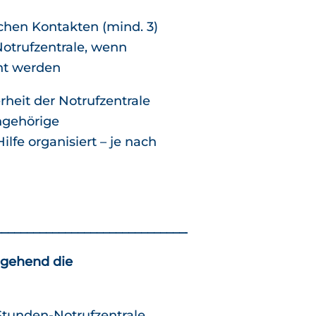
ichen Kontakten (mind. 3)
otrufzentrale, wenn
cht werden
rheit der Notrufzentrale
Angehörige
lfe organisiert – je nach
__________________________________________________
gehend die
Stunden-Notrufzentrale